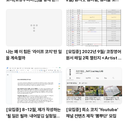
배움들
합니다(모집기간: 7/5-7/11)
나는 왜 이 힘든 '라이프 코치'란 일
[모집중] 2022년 9월/ 코칭영어
을 계속할까
원서 매일 2쪽 챌린지 <Artist W
ay (2016)>마지막, #코영원챌
린지 시즌 1 마지막달 (9/2~9/2
5)
[모집중] 8~12월, 제가 작성하는
[모집중] 희소 코치 'Youtube'
'될 일은 될까: 내어맡김 실험일지'
채널 컨텐츠 제작 '뽐뿌단' 모집
연재를 구독하실 '구독자'분들을