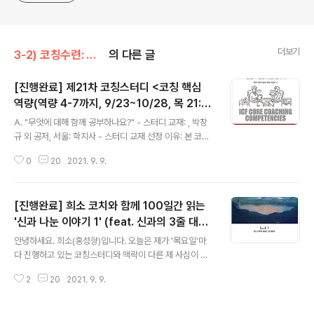
더보기
3-2) 코칭수련: 코칭스터디
의 다른 글
[진행완료] 제21차 코칭스터디 <코칭 핵심
역량(역량 4-7까지, 9/23~10/28, 목 21:0
글 내용
0~, 6주)>, 선착순 20명
A. "무엇에 대해 함께 공부하나요?" - 스터디 교재: , 박창
규 외 공저, 서울: 학지사 - 스터디 교재 선정 이유: 본 코칭
스터디가 20번째를 맞이하는 것을 기념하며, 코칭에 가장
0
20
2021. 9. 9.
본질적인 것을 함께 공부하고 싶었습니다. 이에 '코칭 핵심
역량'을 깊게 이해하는 작업이 필요할 때라는 직관을 받았
습니다. 코칭핵심역량은 코치들의 연합마다 제시하는 바가
[진행완료] 희소 코치와 함께 100일간 읽는
유사하면서도 다른 지점이 있습니다. 이에 우리 모임에서
는 'ICF(국제코칭연맹)'이 지난 몇 년간 고수해 온 11가지
'신과 나눈 이야기 1' (feat. 신과의 3줄 대화
글 내용
역량이 가장 잘 풀어낸 책이라고 생각하는 본 책을 기준으
일지) #북코칭 (8/1-11/8)
안녕하세요. 희소(홍성향)입니다. 오늘은 제가 '목요일'마
로 '코치들이 가져야 하는 역량은 무엇인가'에 대해 함께 연
다 진행하고 있는 코칭스터디와 맥락이 다른 제 사심이 가
구하고 실습해 보려 합니다. 작년에 이미 ICF에서는 8가지
득담긴 북코칭 모임 하나에 대해 소개해 보려 합니다. 최근
역량을 새롭게 제시한 바 있으니 이 8가지 역량 역시 기존
2
20
2021. 9. 9.
제가 직접 운영하는 스터디는 없어왔는데, 오랜만에 이 책
의 1..
으로 열어보려 해요. 바로 제가 올해는 이 책을 꼭 읽어야
할 때가 왔구나 하고 본능적으로 알아차렸던 책인데요. 워