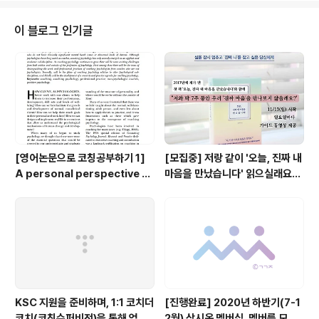
낙 유명한 책이어서 아실 거에요. 입니다. 영화로도 나왔었
지요. 저는 코치로서는 라이프코칭 너머 영성코칭에도 관
이 블로그 인기글
심이 많고(아직 한국에는 초기 영역이지만, 점점 더 확장될
거라 믿어요), 개인적으로 '유신론자'이기에 범종교적인 컨
텐츠로 신에 대한 연구를 하는 것을 즐기는 편입니다. 그런
제게 이 책이 다가온 건, 이 책 내용 그 자체가 사실이든 아
니든 떠나 그 속에 적힌..
[영어논문으로 코칭공부하기 1]
[모집중] 저랑 같이 '오늘, 진짜 내
A personal perspective o
마음을 만났습니다' 읽으실래요?
n professional coaching a
(7주, 동영상 제공, 11/13시작)
nd the development of co
aching psychology - Anth
ony M. Grant (2006)
KSC 지원을 준비하며, 1:1 코치더
[진행완료] 2020년 하반기(7-1
코치(코칭수퍼비전)을 통해 얻은
2월) 삼시옷 멤버십, 멤버를 모집