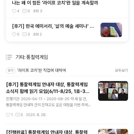
나는 왜 이 힘든 '라이프 코치'란 일을 계속할까
4
0
조회
3
[후기] 한국 에미서리, '삶의 예술 세미나' 를
참여하고 ('13.5.16-5.20)
0
3
조회
2
기타: 통찰력게임
분류 전체보기
주요 글 목록
'라이프 코치'란 직업에 대하여
모두보기
공지
[후기] 통찰력게임 안내자 대상, 통찰력게임
소식지 함께 읽기 모임(6/11-8/25, 1호-38
글 내용
호)을 마무리 지으며(2020-08-25)
진행기간: 2020-06-11 ~ 2020-08-25 약 세 달 간,
통찰력게임 안내자 간의 진하고도 깊은 여정을 이번 주에
마쳤습니다. 매주 한 번 한 시간 대화를 나누는 걸 석 달 했
작성시간
1
0
2020. 8. 28.
더니, 어느 새 정이 들었는지 아직도 그 여운이 제 가슴 한
구석에 남아있습니다. 무엇에 관심을 기울이고, 무엇을 선
택하느냐에 따라 우리가 만나는 사람들이 달라집니다. 이
[진행완료] 통찰력게임 안내자 대상, 통찰력