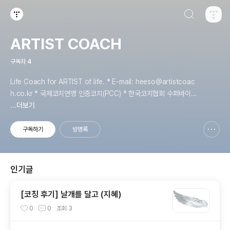
검색하기
티스토리
ARTIST COACH
구독자
4
Life Coach for ARTIST of life. * E-mail: heeso@artistcoac
h.co.kr * 국제코치연맹 인증코치(PCC) * 한국코치협회 수퍼바이저
코치(KSC) * 연세대학교 상담코칭학 석사 전공
...더보기
구독하기
방명록
신고하기 레이어
열기
인기글
[코칭 후기] 날개를 달고 (지혜)
0
0
조회
3