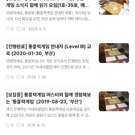
라는 화두로 만난 우리는 개인으로서는 자신의 삶을 더 잘
게임 소식지 함께 읽기 모임(1호-35호, 매주
살아보고 싶어하는 사람들, 안내자로서는 우리가 만나는
글 내용
화요일 20:30-21:30, Zoom)
사람들의 삶을 올곧이 잘 돕고 싶어하는 사람들이었습니
안녕하세요. 홍성향 (통찰력게임 안내자 레벨 I, 마스터) 입
다. 본 읽기모임은 제게 과정을 이수하고 안내자가 되신 분
니다. 지난 화요일 오전, 부산 송정 앞바다 카페 세미나실에
들이 에 대해 끈을 놓지 않으면서도 그 배움을 깊이 있게 가
서, 새로운 통찰력게임 안내자 레벨 III(딜러) 3분을 맞이하
작성시간
0
12
2020. 6. 5.
져가셨음 하는 마음으로 만든 자발적 공부 모임이었습니
게 되었습니다. 이미 제게 작년에 교육 받으신 2분의 안내
다. 다 진행한 지금, 언..
자(딜러)도 계셨기에, 총 5분이 저에게 교육 받고 안내자가
되신 셈이 되었었지요. 이번에 부산에서, 여수에서, 대구에
[진행완료] 통찰력게임 안내자 (Level III) 교
서 오신 3분의 지난 몇 개월 간 통찰력게임 안내 실습 여정
육 (2020-01-30, 부산)
을 지켜보며, 교육을 진행한 저에겐 새로운 화두가 생겼지
글 내용
요. 바로 어떻게 하면 이 배움을 계속 이어갈 수 있을까 였
안녕하세요. 홍성향입니다. 저는 코치로서 진행하는 코칭,
어요. 그러다 문득 '통찰력게임 소식지'가 생각났어요. 매달
강의 외에, 2011년 '미내사클럽'과의 인연으로 만난 과 관
이메일로 도착하는 소식지에는 통찰력게임 개발자 월인(이
련 일도 종종 하고 있습니다. 그 맥락이 '코칭'과 닿아있다
작성시간
0
0
2020. 1. 28.
원규 대표님)이 쓰신 깊은 글들이 있으니, 그걸 함께 읽고
는 매력이 저로 하여금 관련 일을 이어갈 수 있게 합니다. 2
나눔을 ..
020년 새해, 부산에 계신 2-3분의 요청으로 안내자 Lev
el III 교육을 진행하게 되었습니다. 교육에 끌림이 있으시
[모집중] 통찰력게임 마스터와 함께 경험해보
면서, 일정이 맞으신 분들이 함께 할 수 있길 희망합니다.
는 '통찰력게임' (2019-08-23, '부산')
일정: 2020년 1월 30일 목요일 오전 10시 시작 - 오후 1
글 내용
6:30(17:00) 종료 예정 장소: 부산 교대 앞 카페 세미나실
제가 진행하는 미내사클럽의 통찰력게임 시범게임을 공지
(신청자 한해 구체적인 장소 안내) 음료, 간식, 점심 제공 교
해 드립니다. 마음의 끌림이 있으신 분들은 함께 할 수 있길
육비: 310,000원 (교육비 20만원, 키트비 11만원 포함가,
소망합니다. 미내사클럽의 통찰력게임(INSIGHT GAME)
작성시간
0
0
2019. 8. 13.
현금영수증 발급) 입금계좌: ..
이란? ‘심층의 감성을 터치하고 거대한 무의식의 바다에서
지혜를 얻는 게임’ 깨어있기, 어울리기, 생명력이라는 세 가