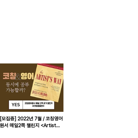
[모집중] 2022년 7월 / 코칭영어
원서 매일2쪽 챌린지 <Artist
Way(2016)> (7/2-7/31) #코영