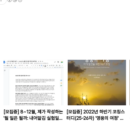
[모집중] 8~12월, 제가 작성하는
[모집중] 2022년 하반기 코칭스
'될 일은 될까: 내어맡김 실험일
터디(25-26차) '영웅의 여정' 특
지' 연재를 구독하실 '구독자'분들
집, 제1탄 <영웅의 여정,