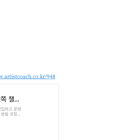
w.artistcoach.co.kr/948
[진행완료] 2022년 6월 / 코칭영어원서 매일2쪽 챌린지 <Artist Way(2016)> (6/2-6/30) #코영원챌린지 : 드디
모집하고 운영
 분들 코칭도